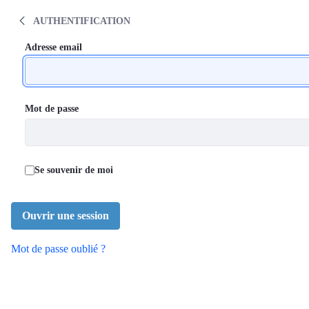
Communauté de pratique médicale en dép
Saut au contenu
AUTHENTIFICATION
Authentification
Authentification
Adresse email
Mot de passe
Se souvenir de moi
Ouvrir une session
Mot de passe oublié ?