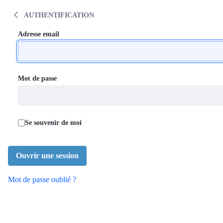
Communauté de pratique médicale en dép
Saut au contenu
AUTHENTIFICATION
Authentification
Authentification
Adresse email
Mot de passe
Se souvenir de moi
Ouvrir une session
Mot de passe oublié ?