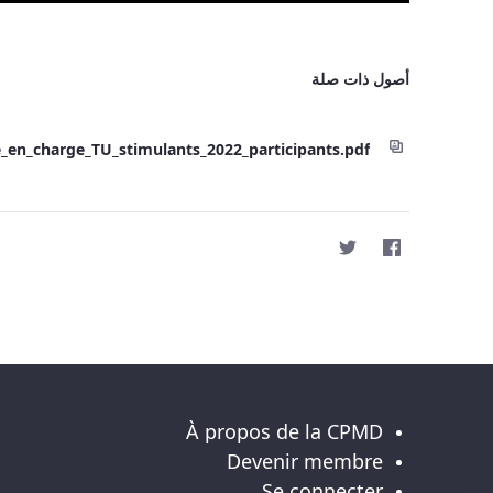
أصول ذات صلة
e_en_charge_TU_stimulants_2022_participants.pdf
À propos de la CPMD
Devenir membre
Se connecter