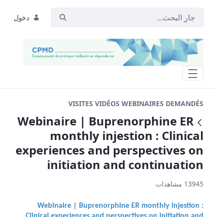
دخول
es on initiation and continuation - CPMD
VISITES VIDÉOS WEBINAIRES DEMANDÉS
Webinaire | Buprenorphine ER
عودة
monthly injestion : Clinical
experiences and perspectives on
initiation and continuation
13945 مشاهدات
Webinaire | Buprenorphine ER monthly injestion :
Clinical experiences and perspectives on initiation and