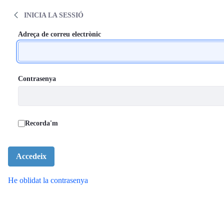
À propos de la Communauté de pratique m
Salta al contigut
INICIA LA SESSIÓ
Inicia la sessió
Inicia la sessió
Adreça de correu electrònic
Contrasenya
Recorda'm
Accedeix
He oblidat la contrasenya