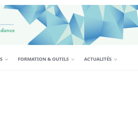
TS
FORMATION & OUTILS
ACTUALITÉS
F - CPMD
Data de modificació
06/12/24
06/12/24