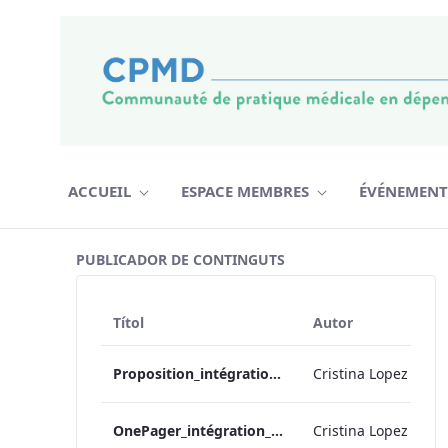
Salta al contigut
ACCUEIL
ESPACE MEMBRES
ÉVÉNEMEN
Soutien Enseignement Toxico CUM
PUBLICADOR DE CONTINGUTS
Títol
Autor
Proposition_intégration_cursus_md_toxico_ 2018-08-01
Cristina Lopez
OnePager_intégration_cursus_md_toxico_ 2018-08-01
Cristina Lopez