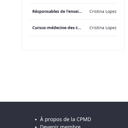
Résponsables de l'enseignement en médecine des dépendances_2024
Cristina Lopez
Cursus-médecine-des-toxicomanies-Version-Finale
Cristina Lopez
À propos de la CPMD
Devenir membre