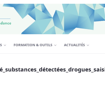
TS
FORMATION & OUTILS
ACTUALITÉS
stances_détectées_drogues_saisies_Qué
ré_substances_détectées_drogues_sai