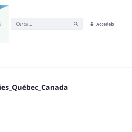
Accedeix
bec_Canada - CPMD
sies_Québec_Canada