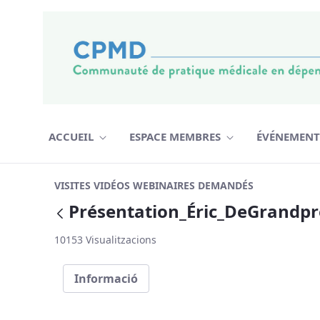
Salta al contigut
ACCUEIL
ESPACE MEMBRES
ÉVÉNEMEN
Présentation_Éric_DeGrandpré_sub
VISITES VIDÉOS WEBINAIRES DEMANDÉS
Présentation_Éric_DeGrandp
Vés enrere
10153 Visualitzacions
Informació