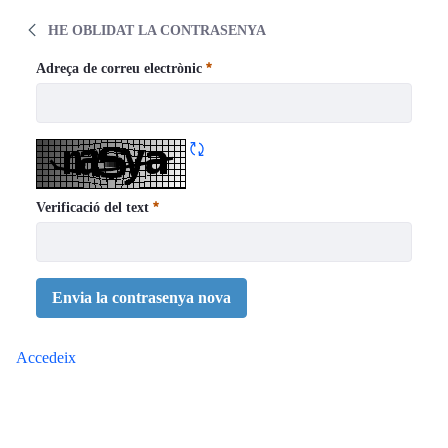
WEBINAIRE - L’application de la neuromodu
HE OBLIDAT LA CONTRASENYA
He oblidat la contrasenya
Adreça de correu electrònic
Obligatori
Refresca CAPTCHA
Verificació del text
Obligatori
Envia la contrasenya nova
Accedeix