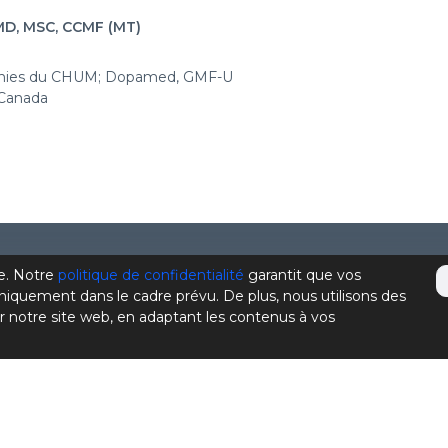
D, MSC, CCMF (MT)
anies du CHUM; Dopamed, GMF-U
Canada
e. Notre
politique de confidentialité
garantit que vos
À propos de la CPMD
niquement dans le cadre prévu. De plus, nous utilisons des
r notre site web, en adaptant les contenus à vos
Devenir membre
Se connecter
Nous joindre
e
Politique de confidentialité