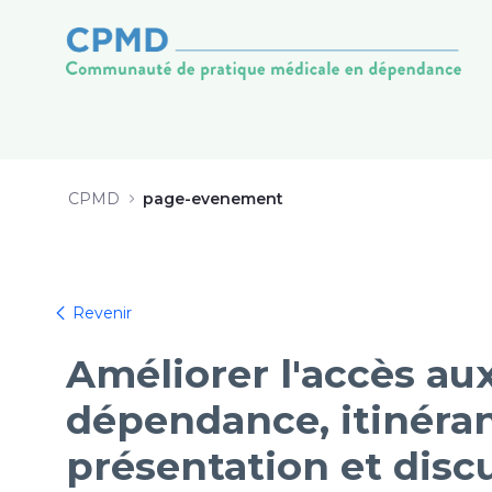
Webinaire 12 juin 2024 - CPMD
Zum Inhalt springen
CPMD
page-evenement
Zurück
Revenir
Améliorer l'accès au
dépendance, itinéranc
présentation et disc