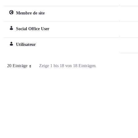
Membre de site
Sitespezifische Rolle
Social Office User
Reguläre Rolle
Utilisateur
Reguläre Rolle
20 Einträge
Zeige 1 bis 18 von 18 Einträgen.
Pro Seite