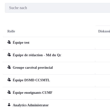
Rolle
Diskuss
Équipe test
Team
Équipe de rédaction - Md du Qc
Team
Groupe carcéral provincial
Team
Équipe DSMD CCSMTL
Team
Équipe enseignants CUMF
Team
Analytics Administrator
Reguläre Rolle