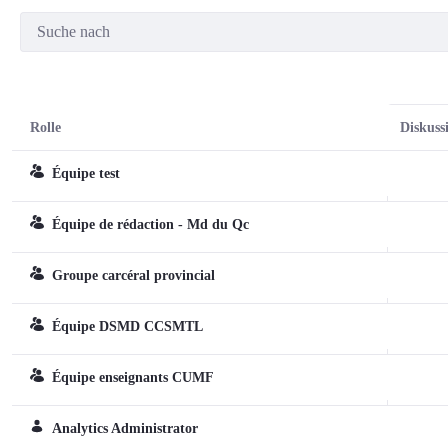
Rolle
Diskuss
Équipe test
Team
Équipe de rédaction - Md du Qc
Team
Groupe carcéral provincial
Team
Équipe DSMD CCSMTL
Team
Équipe enseignants CUMF
Team
Analytics Administrator
Reguläre Rolle