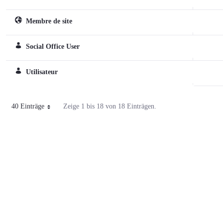
Membre de site
Sitespezifische Rolle
Social Office User
Reguläre Rolle
Utilisateur
Reguläre Rolle
40 Einträge
Zeige 1 bis 18 von 18 Einträgen.
Pro Seite