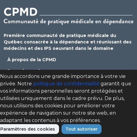
Première communauté de pratique médicale du
Québec consacrée à la dépendance et réunissant des
médecins et des IPS oeuvrant dans le domaine
À propos de la CPMD
Devenir membre
Nous accordons une grande importance à votre vie
Se connecter
privée. Notre
politique de confidentialité
garantit que
vos informations personnelles seront protégées et
Nous joindre
utilisées uniquement dans le cadre prévu. De plus,
Politique de confidentialité
nous utilisons des cookies pour améliorer votre
expérience de navigation sur notre site web, en
Direction des programmes santé mentale, dépendance
adaptant les contenus à vos préférences.
et itinérance (DPSMDI) de Santé Québec Centre-Sud-de-
l'Île-de-Montréal – Universitaire
Paramètres des cookies
Tout autoriser