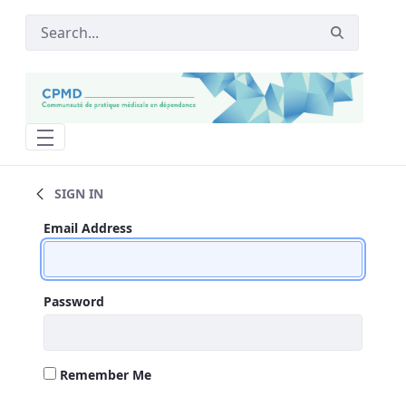
nouvel événement - CPMD
SIGN IN
Sign In
Sign In
Email Address
Password
Remember Me