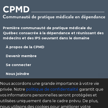
Première communauté de pratique médicale du
Québec consacrée à la dépendance et réunissant des
médecins et des IPS oeuvrant dans le domaine
À propos de la CPMD
Devenir membre
Se connecter
Nous joindre
Politique de confidentialité
Nous accordons une grande importance à votre vie
privée. Notre
politique de confidentialité
garantit que
Direction des programmes santé mentale, dépendance
vos informations personnelles seront protégées et
et itinérance (DPSMDI) de Santé Québec Centre-Sud-de-
utilisées uniquement dans le cadre prévu. De plus,
l'Île-de-Montréal – Universitaire
nous utilisons des cookies pour améliorer votre