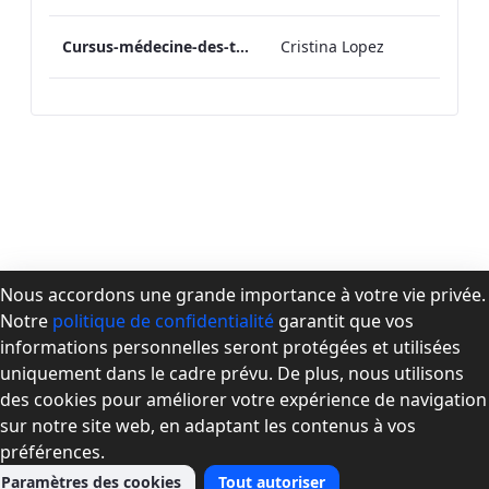
Cursus-médecine-des-toxicomanies-Version-Finale
Cristina Lopez
Nous accordons une grande importance à votre vie privée.
Notre
politique de confidentialité
garantit que vos
À propos de la CPMD
informations personnelles seront protégées et utilisées
Devenir membre
uniquement dans le cadre prévu. De plus, nous utilisons
Se connecter
des cookies pour améliorer votre expérience de navigation
Nous joindre
sur notre site web, en adaptant les contenus à vos
préférences.
Paramètres des cookies
Tout autoriser