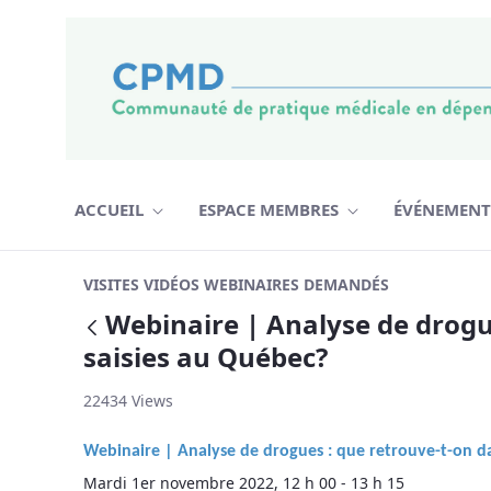
Skip to Content
ACCUEIL
ESPACE MEMBRES
ÉVÉNEMEN
Webinaire | Analyse de drogues : q
VISITES VIDÉOS WEBINAIRES DEMANDÉS
Webinaire | Analyse de drogu
Back
saisies au Québec?
22434 Views
Webinaire |
Analyse de drogues : que retrouve-t-on d
Mardi 1er novembre 2022, 12 h 00 - 13 h 15