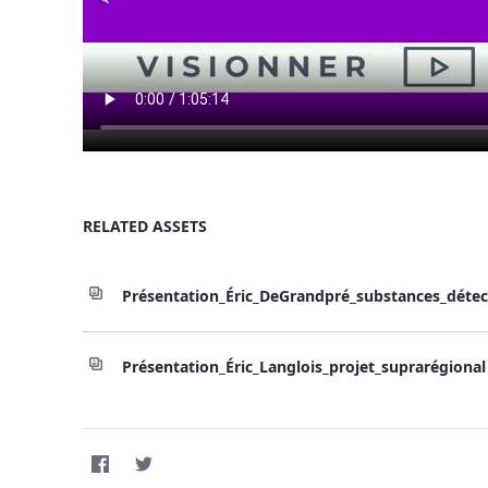
RELATED ASSETS
Présentation_Éric_DeGrandpré_substances_déte
Présentation_Éric_Langlois_projet_suprarégiona