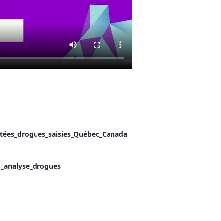
ctées_drogues_saisies_Québec_Canada
l _analyse_drogues