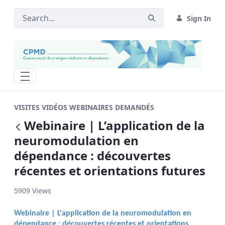
Sign In
Webinaire | L’application de la neurom
VISITES VIDÉOS WEBINAIRES DEMANDÉS
Webinaire | L’application de la
Back
neuromodulation en
dépendance : découvertes
récentes et orientations futures
5909 Views
Webinaire | L'application de la neuromodulation en
dépendance : découvertes récentes et orientations