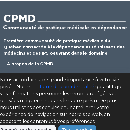
Première communauté de pratique médicale du
Québec consacrée à la dépendance et réunissant des
médecins et des IPS oeuvrant dans le domaine
À propos de la CPMD
Devenir membre
Nous accordons une grande importance à votre vie
Se connecter
privée. Notre
politique de confidentialité
garantit que
vos informations personnelles seront protégées et
Nous joindre
utilisées uniquement dans le cadre prévu. De plus,
Politique de confidentialité
nous utilisons des cookies pour améliorer votre
expérience de navigation sur notre site web, en
Direction des programmes santé mentale, dépendance
adaptant les contenus à vos préférences.
et itinérance (DPSMDI) de Santé Québec Centre-Sud-de-
l'Île-de-Montréal – Universitaire
Paramètres des cookies
Tout autoriser