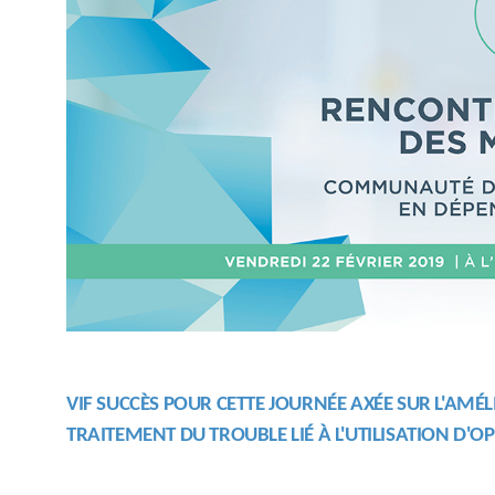
VIF SUCCÈS POUR CETTE JOURNÉE AXÉE SUR L'AMÉ
TRAITEMENT DU TROUBLE LIÉ À L'UTILISATION D'OP