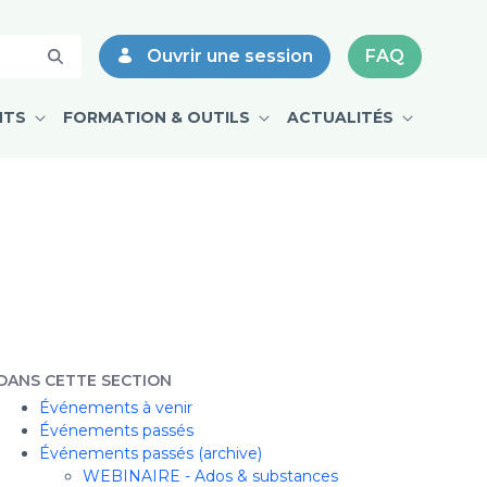
 Drs Nicolas Demers et Chloé Label
Ouvrir une session
FAQ
NTS
FORMATION & OUTILS
ACTUALITÉS
DANS CETTE SECTION
Événements à venir
Événements passés
Événements passés (archive)
WEBINAIRE - Ados & substances