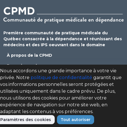
Première communauté de pratique médicale du
Québec consacrée à la dépendance et réunissant des
médecins et des IPS oeuvrant dans le domaine
À propos de la CPMD
Devenir membre
Nous accordons une grande importance à votre vie
Se connecter
privée. Notre
politique de confidentialité
garantit que
vos informations personnelles seront protégées et
Nous joindre
utilisées uniquement dans le cadre prévu. De plus,
Politique de confidentialité
nous utilisons des cookies pour améliorer votre
expérience de navigation sur notre site web, en
Direction des programmes santé mentale, dépendance
adaptant les contenus à vos préférences.
et itinérance (DPSMDI) de Santé Québec Centre-Sud-de-
l'Île-de-Montréal – Universitaire
Paramètres des cookies
Tout autoriser