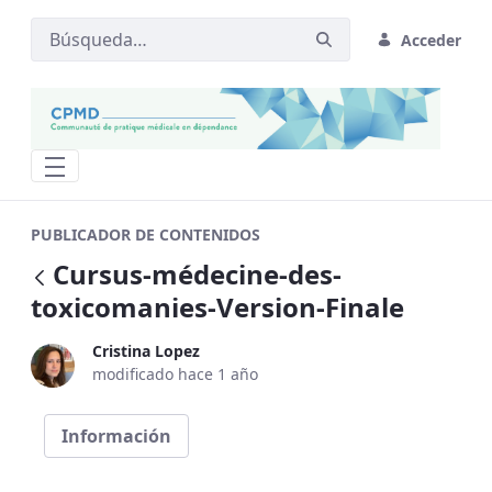
Acceder
Cursus-médecine-des-toxicomanies-Ver
PUBLICADOR DE CONTENIDOS
Cursus-médecine-des-
Atrás
toxicomanies-Version-Finale
Cristina Lopez
modificado hace 1 año
Información