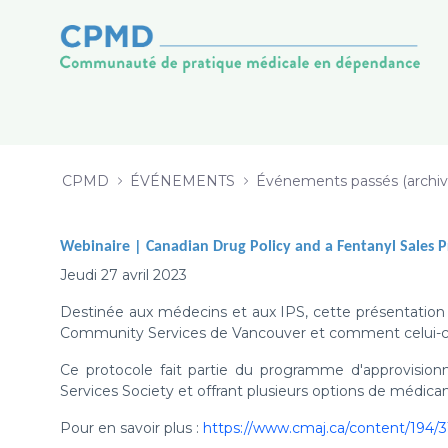
WEBINAIRE - Canadian Drugs Polic
Saltar al contenido
CPMD
ÉVÉNEMENTS
Événements passés (archiv
Webinaire |
Canadian Drug Policy and a Fentanyl Sales 
Jeudi 27 avril 2023
Destinée aux médecins et aux IPS, cette présentation (e
Community Services de Vancouver et comment celui-ci s'
Ce protocole fait partie du programme d'approvisio
Services Society et offrant plusieurs options de médica
P our en savoir plus :
https://www.cmaj.ca/content/194/