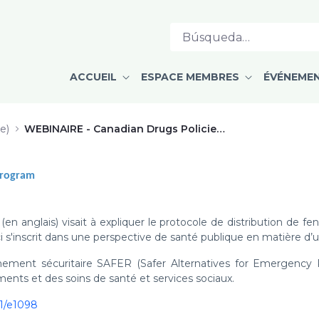
ies &amp; a Fentanyl Sales Progr
ACCUEIL
ESPACE MEMBRES
ÉVÉNEME
e)
WEBINAIRE - Canadian Drugs Policies & a Fentanyl Sales Program
Program
n anglais) visait à expliquer le protocole de distribution de f
inscrit dans une perspective de santé publique en matière d’ut
nnement sécuritaire SAFER (Safer Alternatives for Emergency
ments et des soins de santé et services sociaux.
31/e1098