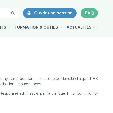
am - CPMD
Ouvrir une session
FAQ
NTS
FORMATION & OUTILS
ACTUALITÉS
entanyl sur ordonnance mis sur pied dans la clinique PHS
ilisation de substances.
 Response) administré par la clinique PHS Community