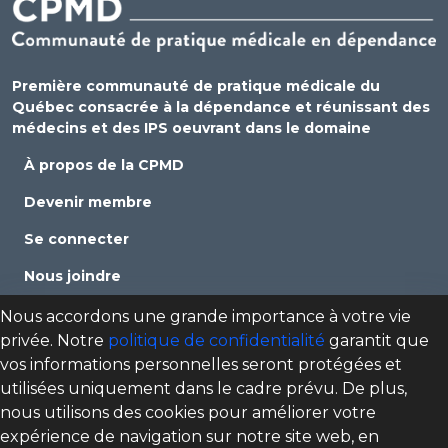
Première communauté de pratique médicale du
Québec consacrée à la dépendance et réunissant des
médecins et des IPS oeuvrant dans le domaine
À propos de la CPMD
Devenir membre
Se connecter
Nous joindre
Politique de confidentialité
Nous accordons une grande importance à votre vie
privée. Notre
politique de confidentialité
garantit que
Direction des programmes santé mentale, dépendance
vos informations personnelles seront protégées et
et itinérance (DPSMDI) de Santé Québec Centre-Sud-de-
utilisées uniquement dans le cadre prévu. De plus,
l'Île-de-Montréal – Universitaire
nous utilisons des cookies pour améliorer votre
cpmd.ccsmtl@ssss.gouv.qc.ca
expérience de navigation sur notre site web, en