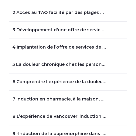
2 Accès au TAO facilité par des plages horaires sécurisées, l'expérience du CRD de Québec - Dre Violaine Germain
3 Développement d'une offre de services à bas seuil d’exigence au Saguenay - Dre Annie-Claude Privé
4 Implantation de l’offre de services de TAO dans une clinique UMF - Drs Nicolas Demers et Chloé Labelle
5 La douleur chronique chez les personnes utilisatrices de drogues. Prévalence, facteurs associés et accès au traitement - Jean-Luc Kaboré
6 Comprendre l'expérience de la douleur chronique chez les personnes utilisatrices de drogues, approche qualitative - Lise Dassieu
7 Induction en pharmacie, à la maison, en outreach et expérience des patients lors des inductions en première ligne - Dre Andrée-Anne Paré-Plante
8 L’expérience de Vancouver, induction par microdoses et autres stratégies alternatives pour buprénorphine-naloxone et traitement du TUO - Dr Dave Cyr
9 -Induction de la buprénorphine dans les urgences hospitalières - Dres Christine Ouellette et Annie Talbot