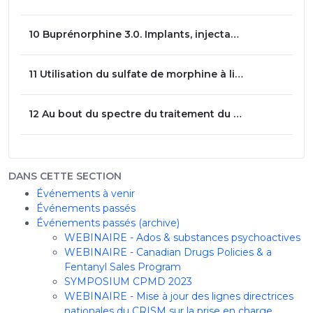
10 Buprénorphine 3.0. Implants, injectable et autres formulations - Dr Louis-Christophe Juteau
11 Utilisation du sulfate de morphine à libération prolongée, lignes directrices et partage d’expériences - Dr David Barbeau
12 Au bout du spectre du traitement du TUO. L’injectable et l'approvisionnement sécuritaire - Dre Marie-Ève Goyer
DANS CETTE SECTION
Événements à venir
Événements passés
Événements passés (archive)
WEBINAIRE - Ados & substances psychoactives
WEBINAIRE - Canadian Drugs Policies & a
Fentanyl Sales Program
SYMPOSIUM CPMD 2023
WEBINAIRE - Mise à jour des lignes directrices
nationales du CRISM sur la prise en charge