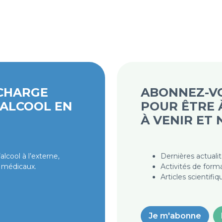
 CHARGE
ABONNEZ-VO
’ALCOOL EN
POUR ÊTRE À
À VENIR ET
lcool à l’externe,
Dernières actuali
 médicaux.
Activités de forma
Articles scientif
Je m'abonne