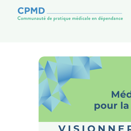
Communauté de pratique médical
Saut au contenu