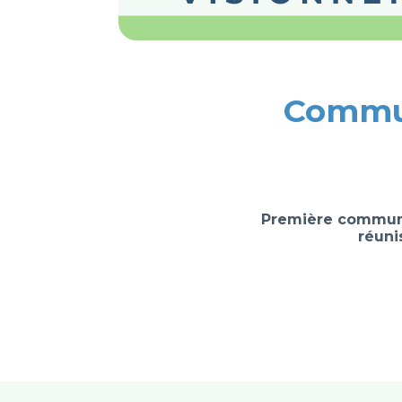
Commun
Première communa
réuni