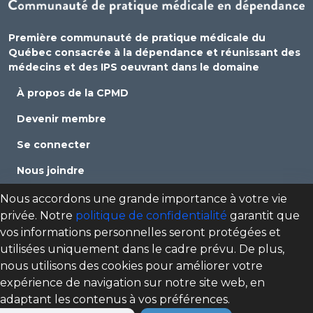
Première communauté de pratique médicale du
Québec consacrée à la dépendance et réunissant des
médecins et des IPS oeuvrant dans le domaine
À propos de la CPMD
Devenir membre
Se connecter
Nous joindre
Politique de confidentialité
Nous accordons une grande importance à votre vie
privée. Notre
politique de confidentialité
garantit que
Direction des programmes santé mentale, dépendance
vos informations personnelles seront protégées et
et itinérance (DPSMDI) de Santé Québec Centre-Sud-de-
utilisées uniquement dans le cadre prévu. De plus,
l'Île-de-Montréal – Universitaire
nous utilisons des cookies pour améliorer votre
cpmd.ccsmtl@ssss.gouv.qc.ca
expérience de navigation sur notre site web, en
adaptant les contenus à vos préférences.