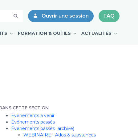
 au Saguenay - Dre Annie-Claude P
Ouvrir une session
FAQ
NTS
FORMATION & OUTILS
ACTUALITÉS
DANS CETTE SECTION
Événements à venir
Événements passés
Événements passés (archive)
WEBINAIRE - Ados & substances