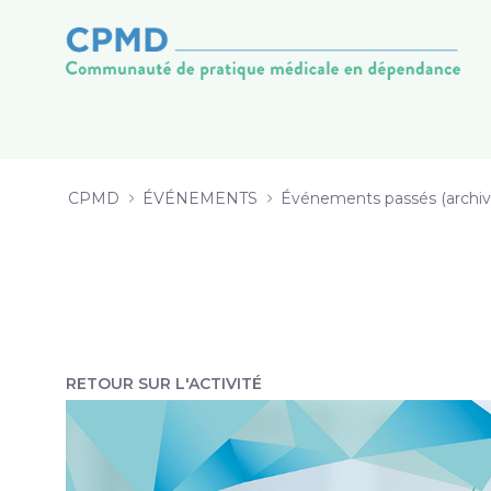
3 Développement d&#39;une offre d
Saut au contenu
CPMD
ÉVÉNEMENTS
Événements passés (archiv
RETOUR SUR L'ACTIVITÉ