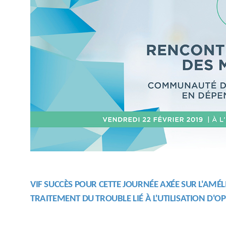
VIF SUCCÈS POUR CETTE JOURNÉE AXÉE SUR L'AMÉ
TRAITEMENT DU TROUBLE LIÉ À L'UTILISATION D'OP