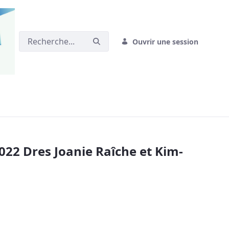
Ouvrir une session
anie Raîche et Kim-Lan St-Pierre - CPM
2 Dres Joanie Raîche et Kim-