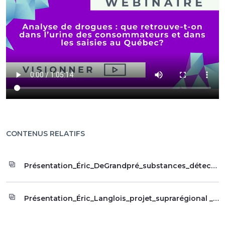
CONTENUS RELATIFS
Présentation_Éric_DeGrandpré_substances_détectées_drogues_saisies_Québec_Canada
Présentation_Éric_Langlois_projet_suprarégional _analyse_drogues