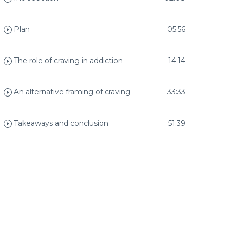
Plan
05:56
The role of craving in addiction
14:14
An alternative framing of craving
33:33
Takeaways and conclusion
51:39