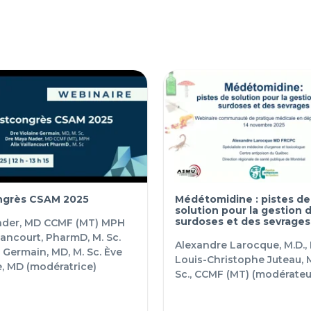
ngrès CSAM 2025
Médétomidine : pistes de
solution pour la gestion 
surdoses et des sevrages
der, MD CCMF (MT) MPH
llancourt, PharmD, M. Sc.
Alexandre Larocque, M.D.,
 Germain, MD, M. Sc.
Ève
Louis-Christophe Juteau, M
e, MD (modératrice)
Sc., CCMF (MT) (modérateu