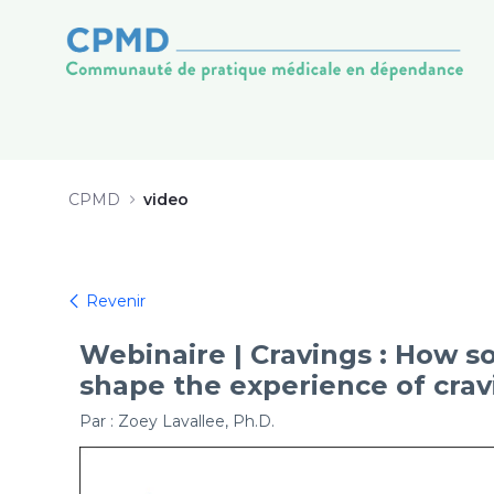
Video Craving - CPMD
Ugrás a tartalomhoz
CPMD
video
Revenir
Webinaire | Cravings : How so
shape the experience of crav
Par : Zoey Lavallee, Ph.D.