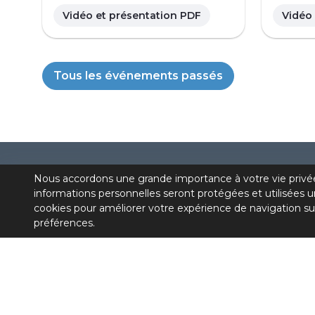
Vidéo et présentation PDF
Vidéo
Tous les événements passés
Nous accordons une grande importance à votre vie privé
informations personnelles seront protégées et utilisées u
cookies pour améliorer votre expérience de navigation su
préférences.
Première communauté de pratique médicale du
Québec consacrée à la dépendance et réunissant
des médecins et des IPS oeuvrant dans le domain