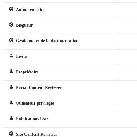
Animateur Site
Webhely szerepkör
Blogueur
Webhely szerepkör
Gestionnaire de la documentation
Webhely szerepkör
Invité
Normál szerepkör
Propriétaire
Normál szerepkör
Portal Content Reviewer
Normál szerepkör
Utilisateur privilégié
Normál szerepkör
Publications User
Normál szerepkör
Site Content Reviewer
Webhely szerepkör