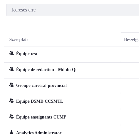
Szerepkör
Beszélge
Équipe test
Csapat
Équipe de rédaction - Md du Qc
Csapat
Groupe carcéral provincial
Csapat
Équipe DSMD CCSMTL
Csapat
Équipe enseignants CUMF
Csapat
Analytics Administrator
Normál szerepkör