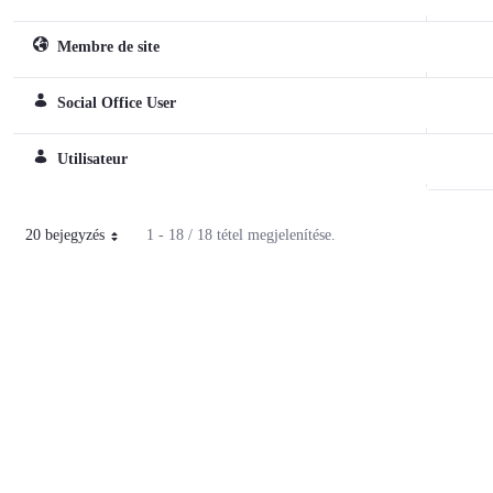
Membre de site
Webhely szerepkör
Social Office User
Normál szerepkör
Utilisateur
Normál szerepkör
20 bejegyzés
1 - 18 / 18 tétel megjelenítése.
Oldalanként