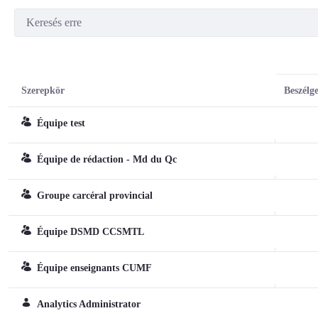
Szerepkör
Beszélge
Équipe test
Csapat
Équipe de rédaction - Md du Qc
Csapat
Groupe carcéral provincial
Csapat
Équipe DSMD CCSMTL
Csapat
Équipe enseignants CUMF
Csapat
Analytics Administrator
Normál szerepkör