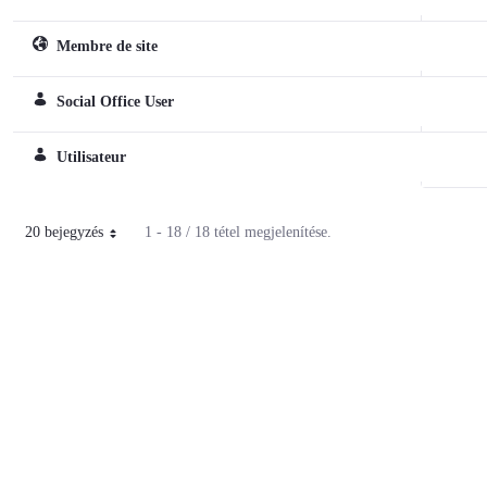
Membre de site
Webhely szerepkör
Social Office User
Normál szerepkör
Utilisateur
Normál szerepkör
20 bejegyzés
1 - 18 / 18 tétel megjelenítése.
Oldalanként