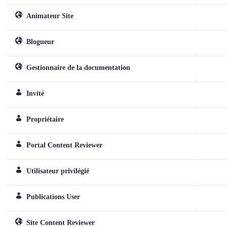
Animateur Site
Webhely szerepkör
Blogueur
Webhely szerepkör
Gestionnaire de la documentation
Webhely szerepkör
Invité
Normál szerepkör
Propriétaire
Normál szerepkör
Portal Content Reviewer
Normál szerepkör
Utilisateur privilégié
Normál szerepkör
Publications User
Normál szerepkör
Site Content Reviewer
Webhely szerepkör