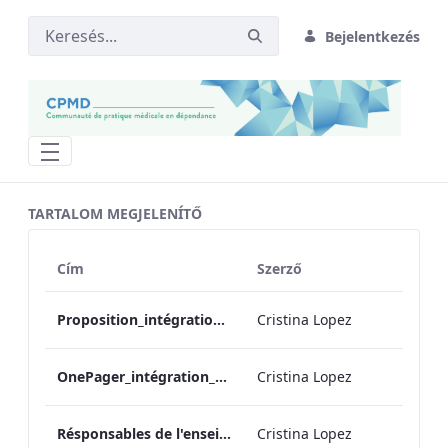
Bejelentkezés
Soutien Enseignement Toxico CUMF - 
TARTALOM MEGJELENÍTŐ
Cím
Szerző
Proposition_intégration_cursus_md_toxico_ 2018-08-01
Cristina Lopez
OnePager_intégration_cursus_md_toxico_ 2018-08-01
Cristina Lopez
Résponsables de l'enseignement en médecine des dépendances_2024
Cristina Lopez