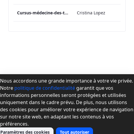
Cursus-médecine-des-toxicomanies-Version-Finale
Cristina Lopez
Nous accordons une grande importance à votre vie privée.
Notre
politique de confidentialité
garantit que vos
À propos de la CPMD
informations personnelles seront protégées et utilisées
Devenir membre
uniquement dans le cadre prévu. De plus, nous utilisons
Se connecter
des cookies pour améliorer votre expérience de navigation
Nous joindre
sur notre site web, en adaptant les contenus à vos
préférences.
Paramètres des cookies
Tout autoriser