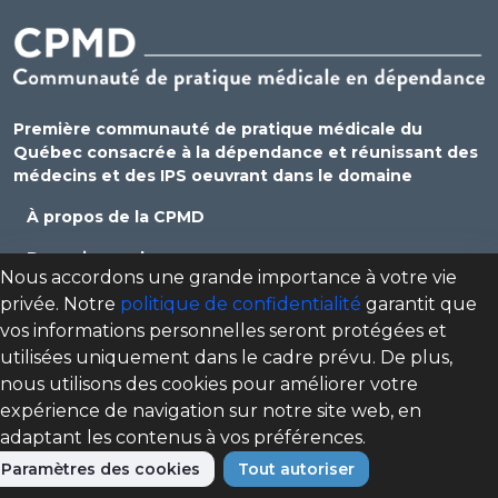
Première communauté de pratique médicale du
Québec consacrée à la dépendance et réunissant des
médecins et des IPS oeuvrant dans le domaine
À propos de la CPMD
Devenir membre
Nous accordons une grande importance à votre vie
Se connecter
privée. Notre
politique de confidentialité
garantit que
vos informations personnelles seront protégées et
Nous joindre
utilisées uniquement dans le cadre prévu. De plus,
Politique de confidentialité
nous utilisons des cookies pour améliorer votre
expérience de navigation sur notre site web, en
Direction des programmes santé mentale, dépendance
adaptant les contenus à vos préférences.
et itinérance (DPSMDI) de Santé Québec Centre-Sud-de-
l'Île-de-Montréal – Universitaire
Paramètres des cookies
Tout autoriser