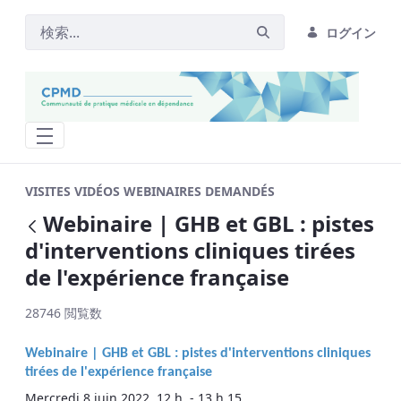
ログイン
Webinaire | GHB et GBL : pistes d&#39;i
VISITES VIDÉOS WEBINAIRES DEMANDÉS
Webinaire | GHB et GBL : pistes
戻る
d'interventions cliniques tirées
de l'expérience française
28746 閲覧数
Webinaire |
GHB et GBL : pistes d'interventions cliniques
tirées de l'expérience française
Mercredi 8 juin 2022, 12 h - 13 h 15