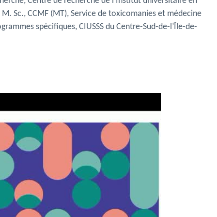
cherche,
Centre de recherche de l’Institut universitaire en
 M. Sc., CCMF (MT), Service de toxicomanies et médecine
ogrammes spécifiques, CIUSSS du Centre-Sud-de-l’Île-de-