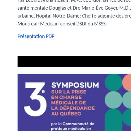
Par Léonie Archambault, M.A., coordonnatrice de re
santé mentale Douglas et Dre Marie-Ève Goyer, M.D.,
urbaine, Hôpital Notre-Dame; Cheffe adjointe des pr
Montréal; Médecin-conseil DSDI du MSSS
Présentation PDF