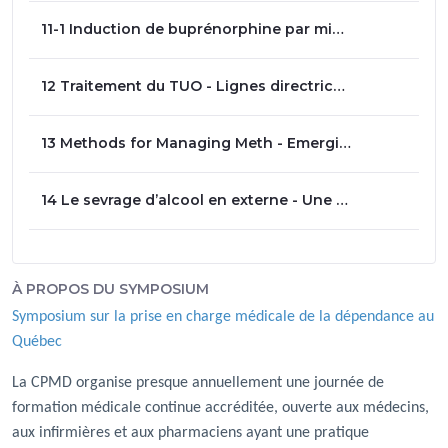
11-1 Induction de buprénorphine par microdosage - Présentation des outils - Dre Violaine Germain
12 Traitement du TUO - Lignes directrices québécoises - Chantal St-Arnaud et Caroline Roy
13 Methods for Managing Meth - Emerging approaches and front line experience with stimulant use disorder - Dre Sara Davidson
14 Le sevrage d’alcool en externe - Une formation en ligne à l’intention des médecins - Dre Annie-Claude Privé
À PROPOS DU SYMPOSIUM
Symposium sur la prise en charge médicale de la dépendance au
Québec
La CPMD organise presque annuellement une journée de
formation médicale continue accréditée, ouverte aux médecins,
aux infirmières et aux pharmaciens ayant une pratique