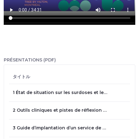
PRÉSENTATIONS (PDF)
タイトル
1 État de situation sur les surdoses et les substances en circulation - Éric Langlois
2 Outils cliniques et pistes de réflexion pour l’amélioration des services en TUO - Dre Marie-Ève Goyer
3 Guide d’implantation d’un service de TAO injectable - Dre Marie-Ève Goyer et Léonie Archambault