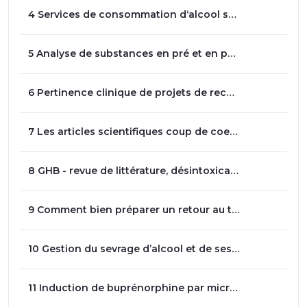
4 Services de consommation d‘alcool supervisée - Dre Christina Duong
5 Analyse de substances en pré et en post- consommation, en prévention des surdoses - Dre Carole Morissette et Pascale Leclerc
6 Pertinence clinique de projets de recherche sur les personnes utilisatrices de drogues par injection (Cohorte et M2HepPrEP) - Dre Julie Bruneau
7 Les articles scientifiques coup de coeur 2019 - Dre Violaine Germain
8 GHB - revue de littérature, désintoxication, prévention de la rechute - Dre Iskra Pirija et Dr Nicolas Demers
9 Comment bien préparer un retour au travail durable et sécuritaire en cours de réadaptation en dépendance - Dre Anne Sophie Marsolais
10 Gestion du sevrage d’alcool et de ses complications en milieu hospitalier Dr Louis-Christophe Juteau et Sofiane Chougar
11 Induction de buprénorphine par microdosage - Dr Dave Cyr