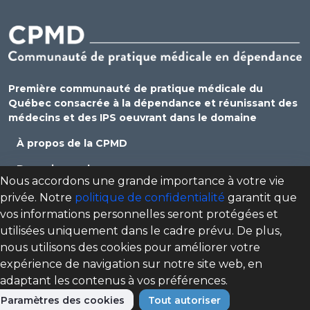
Première communauté de pratique médicale du
Québec consacrée à la dépendance et réunissant des
médecins et des IPS oeuvrant dans le domaine
À propos de la CPMD
Devenir membre
Nous accordons une grande importance à votre vie
Se connecter
privée. Notre
politique de confidentialité
garantit que
vos informations personnelles seront protégées et
Nous joindre
utilisées uniquement dans le cadre prévu. De plus,
Politique de confidentialité
nous utilisons des cookies pour améliorer votre
expérience de navigation sur notre site web, en
Direction des programmes santé mentale, dépendance
adaptant les contenus à vos préférences.
et itinérance (DPSMDI) de Santé Québec Centre-Sud-de-
l'Île-de-Montréal – Universitaire
Paramètres des cookies
Tout autoriser