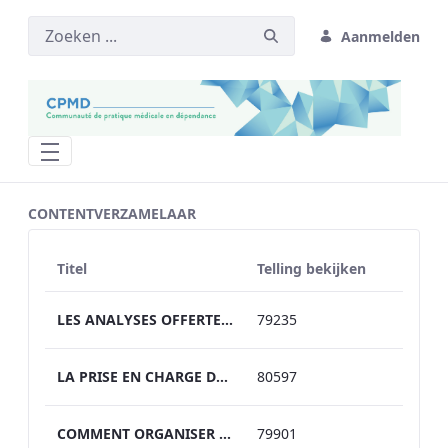
Aanmelden
Statistiques rencontre annuelle - CPMD
CONTENTVERZAMELAAR
Titel
Telling bekijken
LES ANALYSES OFFERTES PAR LE CENTRE DE TOXICOLOGIE DU QUÉBEC (CTQ) EN SOUTIEN À LA MÉDECINE DES TOXICOMANIES Par Andrée-Anne Marcoux et Nicolas Caron
79235
LA PRISE EN CHARGE DU TROUBLE DE L’USAGE DE STIMULANTS EN 2022 Dres Joanie Raîche et Kim-Lan St-Pierre
80597
COMMENT ORGANISER SIMPLEMENT LA PRISE EN CHARGE DE L’HÉPATITE C DANS LES SERVICES DE TAO Dre Ann-Sophie Allard
79901