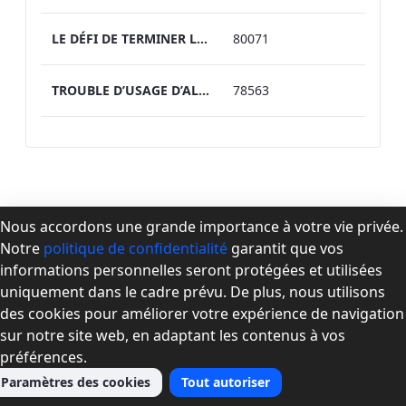
LE DÉFI DE TERMINER LE TRAITEMENT AVEC LA BUPRÉNORPHINE : NOUVELLES STRATÉGIES ET PRÉSENTATION DE CAS Drs David Barbeau et Nicolas Demers
80071
TROUBLE D’USAGE D’ALCOOL ET DÉFICITS COGNITIFS : PISTES POUR L’ÉVALUATION ET LA PRISE EN CHARGE Catherine Dugas erg. M.Sc et Véronique Desbaumes Jodoin, PhD PsyD
78563
Nous accordons une grande importance à votre vie privée.
Notre
politique de confidentialité
garantit que vos
À propos de la CPMD
informations personnelles seront protégées et utilisées
Devenir membre
uniquement dans le cadre prévu. De plus, nous utilisons
Se connecter
des cookies pour améliorer votre expérience de navigation
Nous joindre
sur notre site web, en adaptant les contenus à vos
préférences.
Paramètres des cookies
Tout autoriser