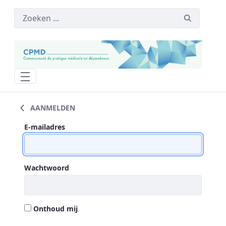
Statistiques rencontre annuelle - CPMD
AANMELDEN
Aanmelden
Aanmelden
E-mailadres
Wachtwoord
Onthoud mij