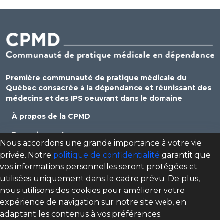
Première communauté de pratique médicale du
Québec consacrée à la dépendance et réunissant des
médecins et des IPS oeuvrant dans le domaine
À propos de la CPMD
Devenir membre
Nous accordons une grande importance à votre vie
Se connecter
privée. Notre
politique de confidentialité
garantit que
vos informations personnelles seront protégées et
Nous joindre
utilisées uniquement dans le cadre prévu. De plus,
Politique de confidentialité
nous utilisons des cookies pour améliorer votre
expérience de navigation sur notre site web, en
Direction des programmes santé mentale, dépendance
adaptant les contenus à vos préférences.
et itinérance (DPSMDI) de Santé Québec Centre-Sud-de-