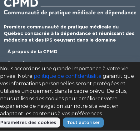
Première communauté de pratique médicale du
Québec consacrée à la dépendance et réunissant des
médecins et des IPS oeuvrant dans le domaine
À propos de la CPMD
Devenir membre
Nous accordons une grande importance à votre vie
Se connecter
privée. Notre
politique de confidentialité
garantit que
vos informations personnelles seront protégées et
Nous joindre
utilisées uniquement dans le cadre prévu. De plus,
Politique de confidentialité
nous utilisons des cookies pour améliorer votre
expérience de navigation sur notre site web, en
Direction des programmes santé mentale, dépendance
adaptant les contenus à vos préférences.
et itinérance (DPSMDI) de Santé Québec Centre-Sud-de-
l'Île-de-Montréal – Universitaire
Paramètres des cookies
Tout autoriser
cpmd.ccsmtl@ssss.gouv.qc.ca