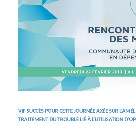
VIF SUCCÈS POUR CETTE JOURNÉE AXÉE SUR L'AMÉ
TRAITEMENT DU TROUBLE LIÉ À L'UTILISATION D'OP