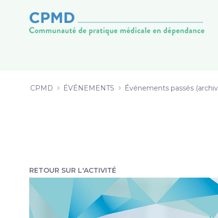
10 Buprénorphine 3.0. Implants, in
Pular para o Conteúdo
CPMD
ÉVÉNEMENTS
Événements passés (archiv
RETOUR SUR L'ACTIVITÉ