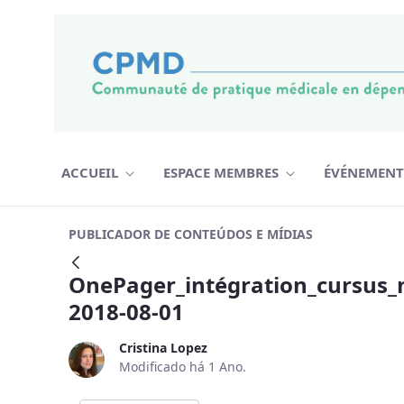
Pular para o Conteúdo
ACCUEIL
ESPACE MEMBRES
ÉVÉNEMEN
OnePager_intégration_cursus_md_t
PUBLICADOR DE CONTEÚDOS E MÍDIAS
Voltar
OnePager_intégration_cursus_
2018-08-01
Cristina Lopez
Modificado há 1 Ano.