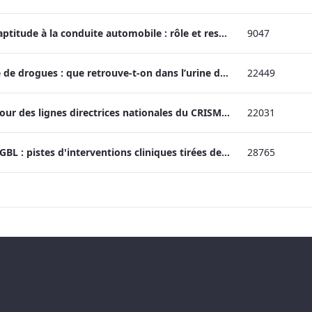
Webinaire | TUS et aptitude à la conduite automobile : rôle et responsabilité du médecin en dépendance
9047
Webinaire | Analyse de drogues : que retrouve-t-on dans l’urine des consommateurs et dans les saisies au Québec?
22449
Webinaire | Mise à jour des lignes directrices nationales du CRISM sur la prise en charge clinique du TUO
22031
Webinaire | GHB et GBL : pistes d'interventions cliniques tirées de l'expérience française
28765