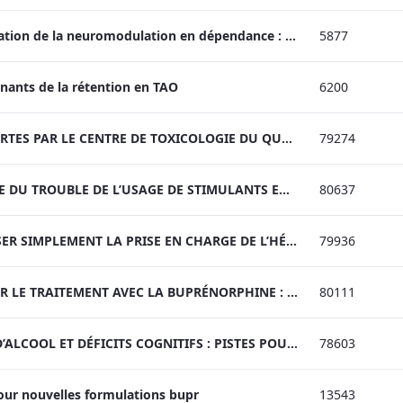
Webinaire | L’application de la neuromodulation en dépendance : découvertes récentes et orientations futures
5877
nants de la rétention en TAO
6200
LES ANALYSES OFFERTES PAR LE CENTRE DE TOXICOLOGIE DU QUÉBEC (CTQ) EN SOUTIEN À LA MÉDECINE DES TOXICOMANIES Par Andrée-Anne Marcoux et Nicolas Caron
79274
LA PRISE EN CHARGE DU TROUBLE DE L’USAGE DE STIMULANTS EN 2022 Dres Joanie Raîche et Kim-Lan St-Pierre
80637
COMMENT ORGANISER SIMPLEMENT LA PRISE EN CHARGE DE L’HÉPATITE C DANS LES SERVICES DE TAO Dre Ann-Sophie Allard
79936
LE DÉFI DE TERMINER LE TRAITEMENT AVEC LA BUPRÉNORPHINE : NOUVELLES STRATÉGIES ET PRÉSENTATION DE CAS Drs David Barbeau et Nicolas Demers
80111
TROUBLE D’USAGE D’ALCOOL ET DÉFICITS COGNITIFS : PISTES POUR L’ÉVALUATION ET LA PRISE EN CHARGE Catherine Dugas erg. M.Sc et Véronique Desbaumes Jodoin, PhD PsyD
78603
jour nouvelles formulations bupr
13543