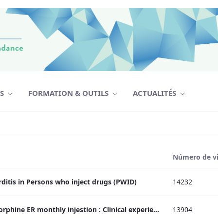
TS
FORMATION & OUTILS
ACTUALITÉS
Número de vi
ditis in Persons who inject drugs (PWID)
14232
Webinaire | Buprenorphine ER monthly injestion : Clinical experiences and perspectives on initiation and continuation
13904