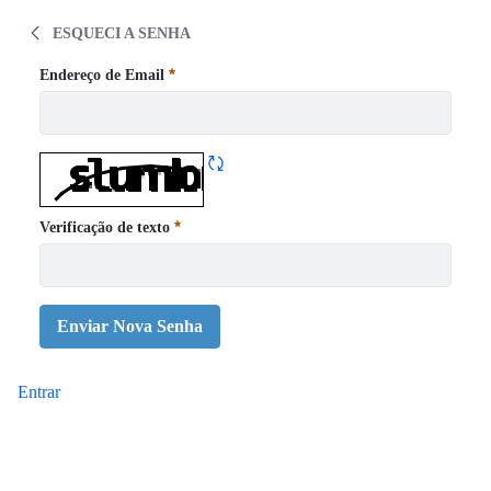
WEBINAIRE - Analyse de drogues : que retr
ESQUECI A SENHA
Esqueci a senha
Endereço de Email
Obrigatório
Atualizar CAPTCHA
Verificação de texto
Obrigatório
Enviar Nova Senha
Entrar