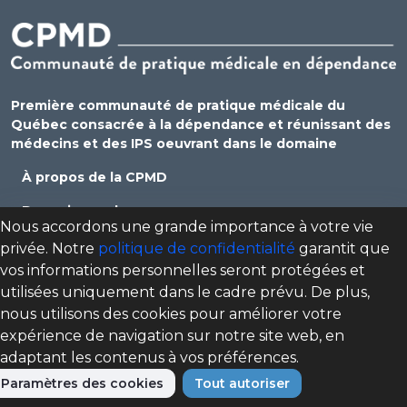
Première communauté de pratique médicale du
Québec consacrée à la dépendance et réunissant des
médecins et des IPS oeuvrant dans le domaine
À propos de la CPMD
Devenir membre
Nous accordons une grande importance à votre vie
Se connecter
privée. Notre
politique de confidentialité
garantit que
vos informations personnelles seront protégées et
Nous joindre
utilisées uniquement dans le cadre prévu. De plus,
Politique de confidentialité
nous utilisons des cookies pour améliorer votre
expérience de navigation sur notre site web, en
Direction des programmes santé mentale, dépendance
adaptant les contenus à vos préférences.
et itinérance (DPSMDI) de Santé Québec Centre-Sud-de-
l'Île-de-Montréal – Universitaire
Paramètres des cookies
Tout autoriser