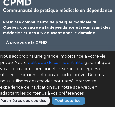
Première communauté de pratique médicale du
Québec consacrée à la dépendance et réunissant des
médecins et des IPS oeuvrant dans le domaine
À propos de la CPMD
Devenir membre
Nous accordons une grande importance à votre vie
Se connecter
privée. Notre
politique de confidentialité
garantit que
vos informations personnelles seront protégées et
Nous joindre
utilisées uniquement dans le cadre prévu. De plus,
Politique de confidentialité
nous utilisons des cookies pour améliorer votre
expérience de navigation sur notre site web, en
Direction des programmes santé mentale, dépendance
adaptant les contenus à vos préférences.
et itinérance (DPSMDI) de Santé Québec Centre-Sud-de-
l'Île-de-Montréal – Universitaire
Paramètres des cookies
Tout autoriser
cpmd.ccsmtl@ssss.gouv.qc.ca