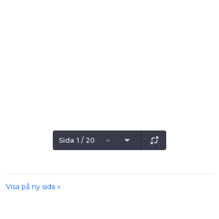
Sida 1 / 20
Visa på ny sida »