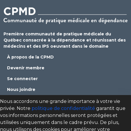
Première communauté de pratique médicale du
Québec consacrée à la dépendance et réunissant des
médecins et des IPS oeuvrant dans le domaine
À propos de la CPMD
Devenir membre
Se connecter
Nous joindre
Politique de confidentialité
Nous accordons une grande importance à votre vie
privée. Notre
politique de confidentialité
garantit que
Direction des programmes santé mentale, dépendance
vos informations personnelles seront protégées et
et itinérance (DPSMDI) de Santé Québec Centre-Sud-de-
utilisées uniquement dans le cadre prévu. De plus,
l'Île-de-Montréal – Universitaire
nous utilisons des cookies pour améliorer votre