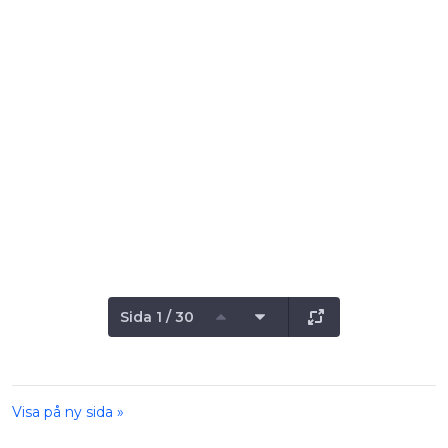
Sida 1 / 30
Visa på ny sida »