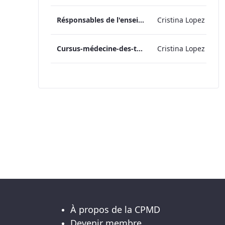
Résponsables de l'enseignement en médecine des dépendances_2024
Cristina Lopez
Cursus-médecine-des-toxicomanies-Version-Finale
Cristina Lopez
À propos de la CPMD
Devenir membre