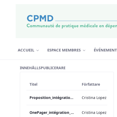
Hoppa till innehåll
ACCUEIL
ESPACE MEMBRES
ÉVÉNEMEN
Soutien Enseignement Toxico CUM
INNEHÅLLSPUBLICERARE
Titel
Författare
Proposition_intégration_cursus_md_toxico_ 2018-08-01
Cristina Lopez
OnePager_intégration_cursus_md_toxico_ 2018-08-01
Cristina Lopez