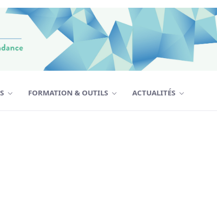
TS
FORMATION & OUTILS
ACTUALITÉS
F - CPMD
Senast ändrad
2024-12-06
2024-12-06